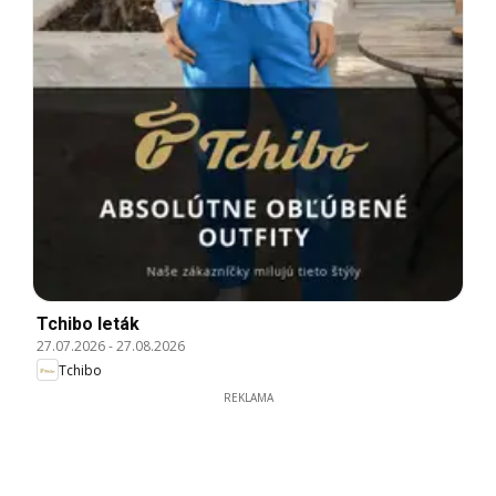
Tchibo leták
27.07.2026
-
27.08.2026
Tchibo
REKLAMA