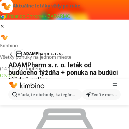
Aktuálne letáky vždy po ruke
Pridať do Chrome - ZADARMO
Kimbino
ADAMPharm s. r. o.
Všetky ponuky na jednom mieste
ADAMPharm s. r. o. leták od
(14,1 tis. hodnotení)
budúceho týždňa + ponuka na budúci
Otvoriť
týždeň online
REKLAMA
Hľadajte obchody, kategórie, produkty...
Zvoľte mesto