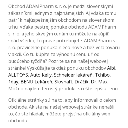
Obchod ADAMPharm s. r. o. je medzi slovenskými
zákazníkmi jedným z najznámejších. Aj vďaka tomu
patrí k najúspešnejším obchodom na slovenskom
trhu. Vďaka pestrej ponuke obchodu ADAMPharm
s. r. o. a jeho skvelým cenám tu môžete nakúpiť
snáď všetko, čo práve potrebujete. ADAMPharm s.
r. o. pravidelne ponúka niečo nové a tiež veľa tovaru
v akcii. Čo tu kúpite za výhodnú cenu už od
budúceho týždňa? Pozrite sa na našej webovej
stránke! Vyskúšajte taktiež ponuku obchodov
Albi
,
ALLTOYS
,
Auto Kelly
,
Schneider lekáreň
,
Tchibo
,
1day
,
BENU Lekáreň
,
Slovnaft
,
Dráčik
,
Dr. Max
.
Možno nájdete ten istý produkt za ešte lepšiu cenu.
Oficiálne stránky sú na to, aby informovali o celom
obchode. Ak ste na našej webovej stránke nenašli
to, čo ste hľadali, môžete prejsť na oficiálny web
obchodu .