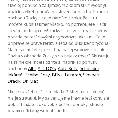
skvelej ponuke a zaujímavým akciám si už vydobyl
pozíciu veľkého hráča na slovenskom trhu. Ponuka
obchodu 7ucky s.r.o je natoľko široká, že si tu
môžete kúpiť takmer všetko, čo potrebujete. Páčiť
sa vám budú aj ceny! 7ucky s.r.o svojich zákazníkov
pravidelne teší novými a výhodnými akciami. Čo je
pripravené práve teraz, a teda od budúceho týždňa?
Na to sa môžete pozrieť na našej webovej stránke.
Chýba v obchode 7ucky s.r.o nejaký tovar? Skúste ju
nájsť niekde inde! Pozrite si napríklad ponuku
obchodov
Albi
,
ALLTOYS
,
Auto Kelly
,
Schneider
lekáreň
,
Tchibo
,
1day
,
BENU Lekáreň
,
Slovnaft
,
Dráčik
,
Dr. Max
.
Nie je tu všetko, čo ste hľadali? Mrzí na to, ale nič
nie je stratené. My sa venujeme hlavne letákom, ale
pokiaľ hľadáte čokoľvek z bežnej ponuky, skúste
priamo oficiálny web obchodu .