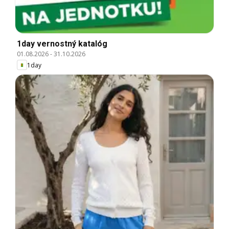
1day vernostný katalóg
01.08.2026
-
31.10.2026
1day