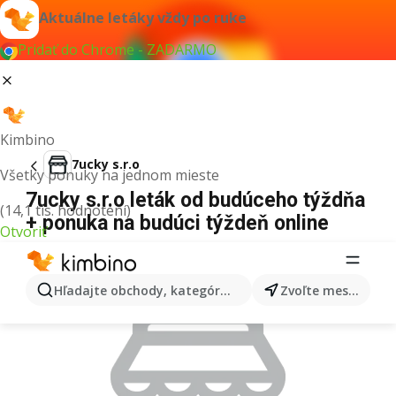
Aktuálne letáky vždy po ruke
Pridať do Chrome - ZADARMO
Kimbino
7ucky s.r.o
Všetky ponuky na jednom mieste
7ucky s.r.o leták od budúceho týždňa
(14,1 tis. hodnotení)
+ ponuka na budúci týždeň online
Otvoriť
REKLAMA
Hľadajte obchody, kategórie, produkty...
Zvoľte mesto