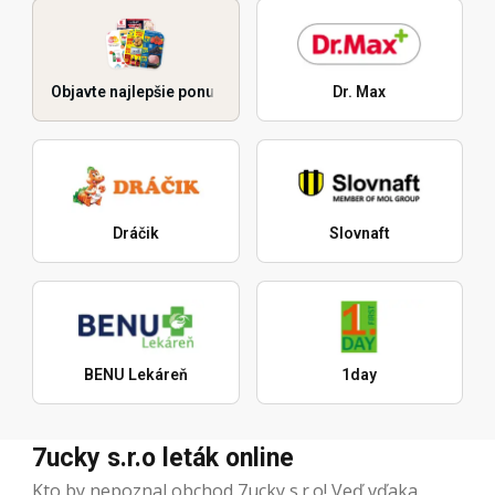
Objavte najlepšie ponuky
Dr. Max
Dráčik
Slovnaft
BENU Lekáreň
1day
7ucky s.r.o leták online
Kto by nepoznal obchod 7ucky s.r.o! Veď vďaka