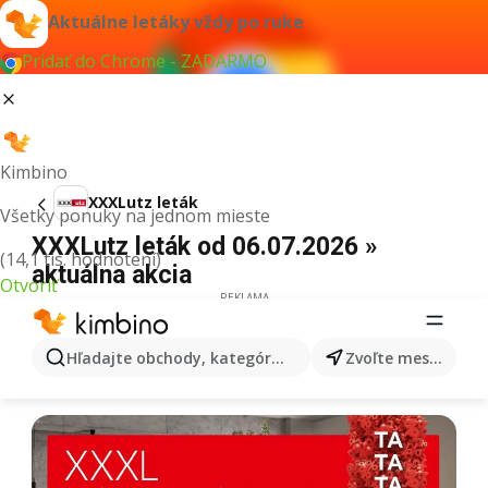
Aktuálne letáky vždy po ruke
Pridať do Chrome - ZADARMO
Kimbino
XXXLutz leták
Všetky ponuky na jednom mieste
XXXLutz leták od 06.07.2026 »
(14,1 tis. hodnotení)
aktuálna akcia
Otvoriť
REKLAMA
Hľadajte obchody, kategórie, produkty...
Zvoľte mesto