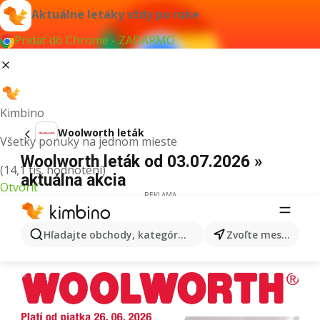
Aktuálne letáky vždy po ruke
Pridať do Chrome - ZADARMO
Kimbino
Woolworth leták
Všetky ponuky na jednom mieste
Woolworth leták od 03.07.2026 »
(14,1 tis. hodnotení)
aktuálna akcia
Otvoriť
REKLAMA
Hľadajte obchody, kategórie, produkty...
Zvoľte mesto