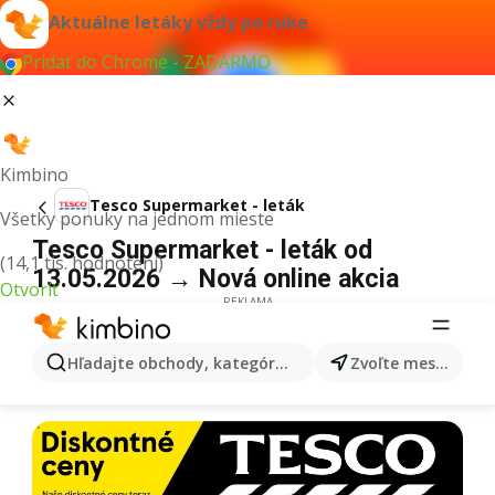
Aktuálne letáky vždy po ruke
Pridať do Chrome - ZADARMO
Kimbino
Tesco Supermarket - leták
Všetky ponuky na jednom mieste
Tesco Supermarket - leták od
(14,1 tis. hodnotení)
13.05.2026 → Nová online akcia
Otvoriť
REKLAMA
Hľadajte obchody, kategórie, produkty...
Zvoľte mesto