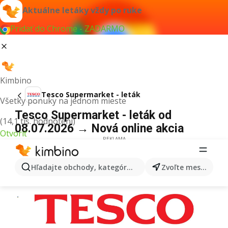
Aktuálne letáky vždy po ruke
Pridať do Chrome - ZADARMO
Kimbino
Tesco Supermarket - leták
Všetky ponuky na jednom mieste
Tesco Supermarket - leták od
(14,1 tis. hodnotení)
08.07.2026 → Nová online akcia
Otvoriť
REKLAMA
Hľadajte obchody, kategórie, produkty...
Zvoľte mesto