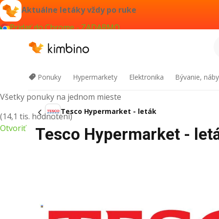
Aktuálne letáky vždy po ruke
Pridať do Chrome - ZADARMO
Kimbino
Ponuky
Hypermarkety
Elektronika
Bývanie, náby
Všetky ponuky na jednom mieste
Tesco Hypermarket - leták
(14,1 tis. hodnotení)
Otvoriť
Tesco Hypermarket - let