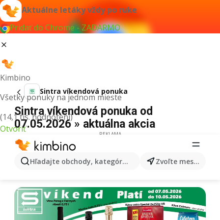
Aktuálne letáky vždy po ruke
Pridať do Chrome - ZADARMO
Kimbino
Sintra víkendová ponuka
Všetky ponuky na jednom mieste
Sintra víkendová ponuka od
(14,1 tis. hodnotení)
07.05.2026 » aktuálna akcia
Otvoriť
REKLAMA
Hľadajte obchody, kategórie, produkty...
Zvoľte mesto