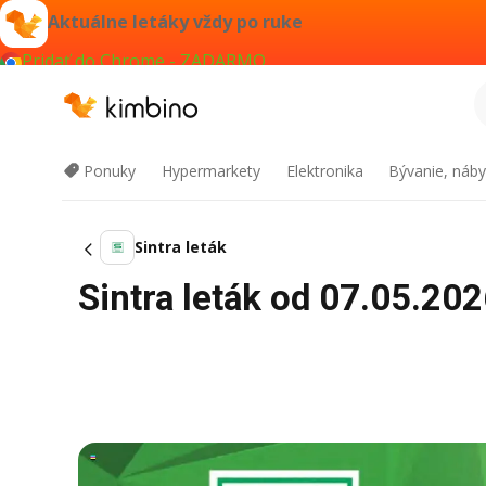
Aktuálne letáky vždy po ruke
Pridať do Chrome - ZADARMO
Ponuky
Hypermarkety
Elektronika
Bývanie, náby
Sintra leták
Sintra leták od 07.05.202