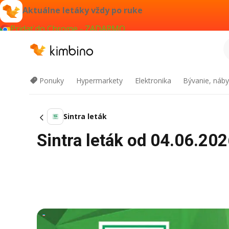
Aktuálne letáky vždy po ruke
Pridať do Chrome - ZADARMO
Ponuky
Hypermarkety
Elektronika
Bývanie, náby
Sintra leták
Sintra leták od 04.06.202