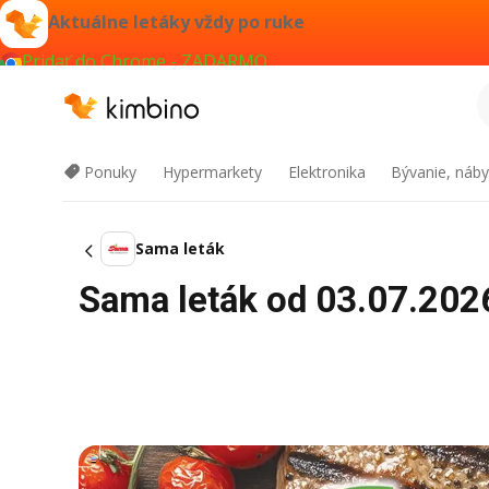
Aktuálne letáky vždy po ruke
Pridať do Chrome - ZADARMO
Ponuky
Hypermarkety
Elektronika
Bývanie, náby
Sama leták
Sama leták od 03.07.2026