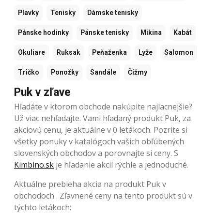
Plavky
Tenisky
Dámske tenisky
Pánske hodinky
Pánske tenisky
Mikina
Kabát
Okuliare
Ruksak
Peňaženka
Lyže
Salomon
Tričko
Ponožky
Sandále
Čižmy
Puk v zľave
Hľadáte v ktorom obchode nakúpite najlacnejšie?
Už viac nehľadajte. Vami hľadaný produkt Puk, za
akciovú cenu, je aktuálne v 0 letákoch. Pozrite si
všetky ponuky v katalógoch vašich obľúbených
slovenských obchodov a porovnajte si ceny. S
Kimbino.sk
je hľadanie akcií rýchle a jednoduché.
Aktuálne prebieha akcia na produkt Puk v
obchodoch . Zľavnené ceny na tento produkt sú v
týchto letákoch: