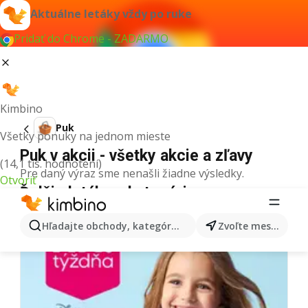
Aktuálne letáky vždy po ruke
Pridať do Chrome - ZADARMO
Kimbino
Puk
Všetky ponuky na jednom mieste
Puk v akcii - všetky akcie a zľavy
(14,1 tis. hodnotení)
Pre daný výraz sme nenašli žiadne výsledky.
Otvoriť
Ďalšie letáky z kategórie
Hľadajte obchody, kategórie, produkty...
Zvoľte mesto