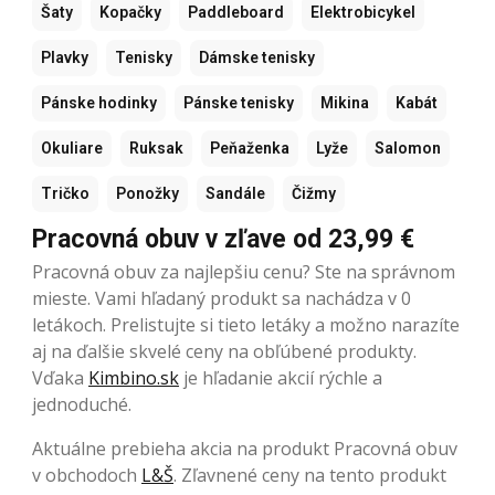
Šaty
Kopačky
Paddleboard
Elektrobicykel
Plavky
Tenisky
Dámske tenisky
Pánske hodinky
Pánske tenisky
Mikina
Kabát
Okuliare
Ruksak
Peňaženka
Lyže
Salomon
Tričko
Ponožky
Sandále
Čižmy
Pracovná obuv v zľave od 23,99 €
Pracovná obuv za najlepšiu cenu? Ste na správnom
mieste. Vami hľadaný produkt sa nachádza v 0
letákoch. Prelistujte si tieto letáky a možno narazíte
aj na ďalšie skvelé ceny na obľúbené produkty.
Vďaka
Kimbino.sk
je hľadanie akcií rýchle a
jednoduché.
Aktuálne prebieha akcia na produkt Pracovná obuv
v obchodoch
L&Š
. Zľavnené ceny na tento produkt