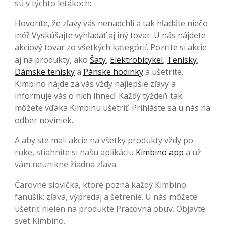
sú v týchto letákoch:
Hovoríte, že zľavy vás nenadchli a tak hľadáte niečo
iné? Vyskúšajte vyhľadať aj iný tovar. U nás nájdete
akciový tovar zo všetkých kategórií. Pozrite si akcie
aj na produkty, ako
Šaty
,
Elektrobicykel
,
Tenisky
,
Dámske tenisky
a
Pánske hodinky
a ušetrite.
Kimbino nájde za vás vždy najlepšie zľavy a
informuje vás o nich ihneď. Každý týždeň tak
môžete vďaka Kimbinu ušetriť. Prihláste sa u nás na
odber noviniek.
A aby ste mali akcie na všetky produkty vždy po
ruke, stiahnite si našu aplikáciu
Kimbino app
a už
vám neunikne žiadna zľava.
Čarovné slovíčka, ktoré pozná každý Kimbino
fanúšik: zľava, výpredaj a šetrenie. U nás môžete
ušetriť nielen na produkte Pracovná obuv. Objavte
svet Kimbino.