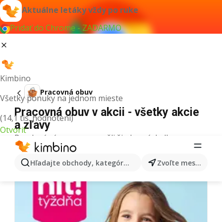
Aktuálne letáky vždy po ruke
Pridať do Chrome - ZADARMO
Kimbino
Pracovná obuv
Všetky ponuky na jednom mieste
Pracovná obuv v akcii - všetky akcie
(14,1 tis. hodnotení)
a zľavy
Otvoriť
Pre daný výraz sme nenašli žiadne výsledky.
Ďalšie letáky z kategórie
Hľadajte obchody, kategórie, produkty...
Zvoľte mesto