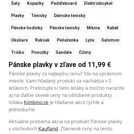
Šaty
Kopačky
Paddleboard
Elektrobicykel
Plavky
Tenisky
Dámske tenisky
Pánske hodinky
Pánske tenisky
Mikina
Kabát
Okuliare
Ruksak
Peňaženka
Lyže
Salomon
Tričko
Ponožky
Sandále
Čižmy
Pánske plavky v zľave od 11,99 €
Pánske plavky za najlepšiu cenu? Ste na správnom
mieste. Vami hľadaný produkt sa nachádza v 0
letákoch. Prelistujte si tieto letáky a možno narazíte
aj na ďalšie skvelé ceny na obľúbené produkty.
Vďaka
Kimbino.sk
je hľadanie akcií rýchle a
jednoduché.
Aktuálne prebieha akcia na produkt Pánske plavky
v obchodoch
Kaufland
. Zľavnené ceny na tento