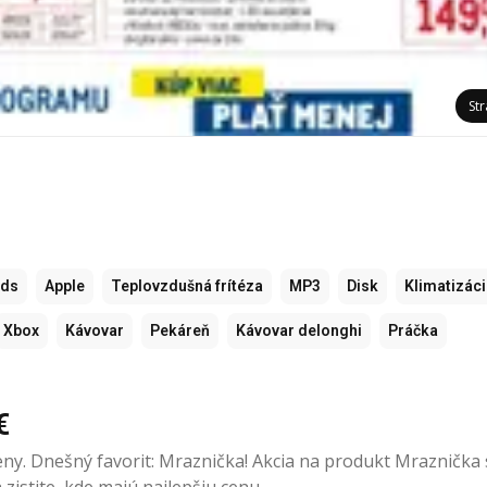
St
ods
Apple
Teplovzdušná frítéza
MP3
Disk
Klimatizác
Xbox
Kávovar
Pekáreň
Kávovar delonghi
Práčka
€
eny. Dnešný favorit: Mraznička! Akcia na produkt Mraznička 