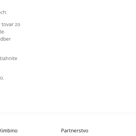
och:
ý tovar zo
te.
odber
tiahnite
o.
Kimbino
Partnerstvo