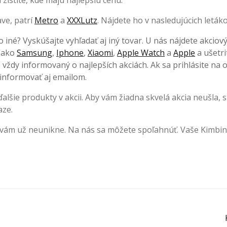
a zistite, kde majú najlepšiu cenu.
ve, patrí
Metro
a
XXXLutz
. Nájdete ho v nasledujúcich leták
o iné? Vyskúšajte vyhľadať aj iný tovar. U nás nájdete akciov
, ako
Samsung
,
Iphone
,
Xiaomi
,
Apple Watch
a
Apple
a ušetri
ždy informovaný o najlepších akciách. Ak sa prihlásite na 
informovať aj emailom.
lšie produkty v akcii. Aby vám žiadna skvelá akcia neušla, s
aze.
 vám už neunikne. Na nás sa môžete spoľahnúť. Vaše Kimbin