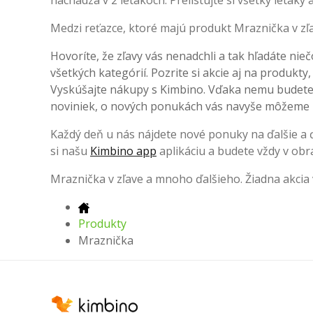
nachádza v 2 letákoch. Prelistujte si všetky letáky 
Medzi reťazce, ktoré majú produkt Mraznička v zľa
Hovoríte, že zľavy vás nenadchli a tak hľadáte nieč
všetkých kategórií. Pozrite si akcie aj na produkty
Vyskúšajte nákupy s Kimbino. Vďaka nemu budete v
noviniek, o nových ponukách vás navyše môžeme 
Každý deň u nás nájdete nové ponuky na ďalšie a ďa
si našu
Kimbino app
aplikáciu a budete vždy v obr
Mraznička v zľave a mnoho ďalšieho. Žiadna akcia
Produkty
Mraznička