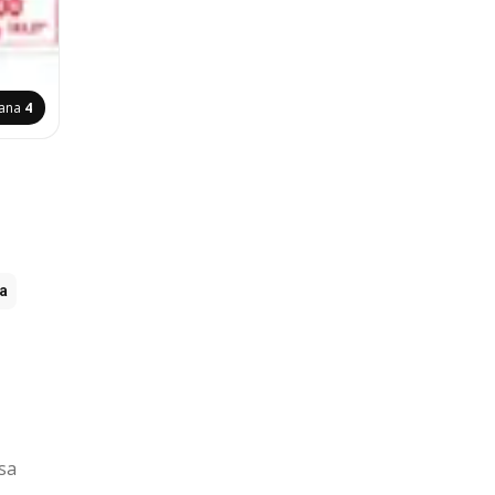
rana
4
ia
sa