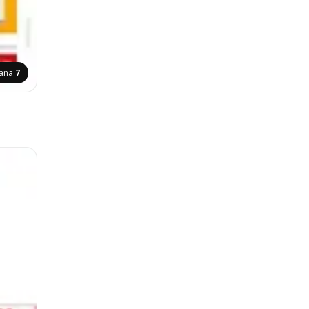
rana
7