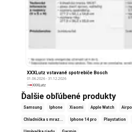
XXXLutz vstavané spotrebiče Bosch
01.06.2026
-
31.12.2026
XXXLutz
Ďalšie obľúbené produkty
Samsung
Iphone
Xiaomi
Apple Watch
Airp
Chladnička s mraz...
Iphone 14 pro
Playstation
Umývačka riadu
Garmin