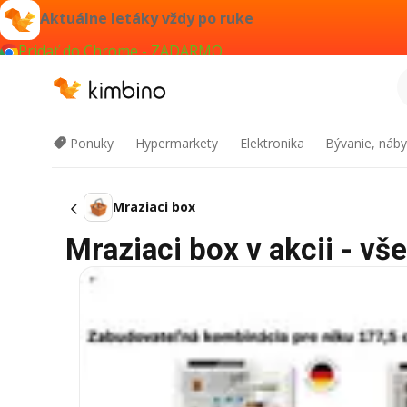
Aktuálne letáky vždy po ruke
Pridať do Chrome - ZADARMO
Ponuky
Hypermarkety
Elektronika
Bývanie, náby
Mraziaci box
Mraziaci box v akcii - vš