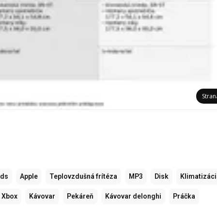
Stra
ods
Apple
Teplovzdušná frítéza
MP3
Disk
Klimatizác
Xbox
Kávovar
Pekáreň
Kávovar delonghi
Práčka