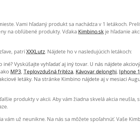
ieste. Vami hľadaný produkt sa nachádza v 1 letákoch. Prelis
 ceny na obľúbené produkty. Vďaka
Kimbino.sk
je hľadanie akci
zľave, patrí
XXXLutz
. Nájdete ho v nasledujúcich letákoch:
o iné? Vyskúšajte vyhľadať aj iný tovar. U nás nájdete akciov
, ako
MP3
,
Teplovzdušná frítéza
,
Kávovar delonghi
,
Iphone 1
kciové letáky. Na stránke Kimbino nájdete aj v mesiaci Augu
lšie produkty v akcii. Aby vám žiadna skvelá akcia neušla, s
aze.
cia vám už neunikne. Na nás sa môžete spoľahnúť. Vaše Kimb