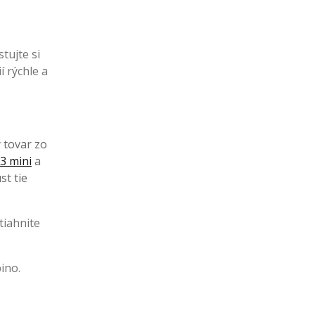
tujte si
í rýchle a
ý tovar zo
3 mini
a
st tie
tiahnite
ino.