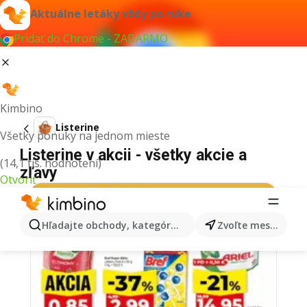
Aktuálne letáky vždy po ruke
Pridať do Chrome - ZADARMO
Kimbino
Listerine
Všetky ponuky na jednom mieste
Listerine v akcii - všetky akcie a
(14,1 tis. hodnotení)
zľavy
Otvoriť
Hľadajte obchody, kategórie, produkty...
Zvoľte mesto