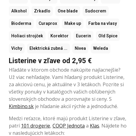
Alkohol
Zrkadlo
One blade
Sudocrem
Bioderma
Curaprox
Make up
Farba na vlasy
Holiaci strojček
Korektor
Eucerin
Old Spice
Vichy
Elektrická zubná ...
Nivea
Weleda
Listerine v zľave od 2,95 €
Hľadáte v ktorom obchode nakúpite najlacnejšie?
Už viac nehľadajte. Vami hľadaný produkt Listerine,
za akciovú cenu, je aktuálne v 3 letákoch. Pozrite si
všetky ponuky v katalógoch vašich obľúbených
slovenských obchodov a porovnajte si ceny. S
Kimbino.sk
je hľadanie akcií rýchle a jednoduché.
Medzi reťazce, ktoré majú produkt Listerine v zľave,
patrí
101 drogerie
,
COOP Jednota
a
Klas
. Nájdete ho
v nasledujúcich letákoch: