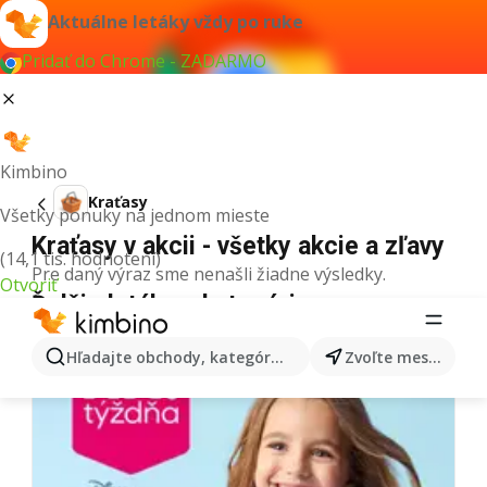
Aktuálne letáky vždy po ruke
Pridať do Chrome - ZADARMO
Kimbino
Kraťasy
Všetky ponuky na jednom mieste
Kraťasy v akcii - všetky akcie a zľavy
(14,1 tis. hodnotení)
Pre daný výraz sme nenašli žiadne výsledky.
Otvoriť
Ďalšie letáky z kategórie
Hľadajte obchody, kategórie, produkty...
Zvoľte mesto