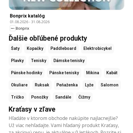
Bonprix katalóg
01.08.2026
-
31.08.2026
Bonprix
Ďalšie obľúbené produkty
Šaty
Kopačky
Paddleboard
Elektrobicykel
Plavky
Tenisky
Dámske tenisky
Pánske hodinky
Pánske tenisky
Mikina
Kabát
Okuliare
Ruksak
Peňaženka
Lyže
Salomon
Tričko
Ponožky
Sandále
Čižmy
Kraťasy v zľave
Hľadáte v ktorom obchode nakúpite najlacnejšie?
Už viac nehľadajte. Vami hľadaný produkt Kraťasy,
za akciovú cenu, je aktuálne v 0 letákoch. Pozrite si