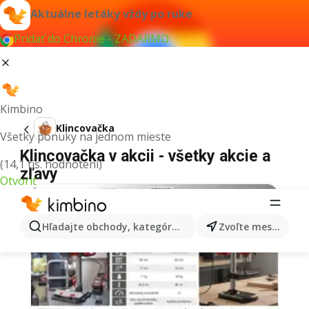
Aktuálne letáky vždy po ruke
Pridať do Chrome - ZADARMO
Kimbino
Klincovačka
Všetky ponuky na jednom mieste
Klincovačka v akcii - všetky akcie a
(14,1 tis. hodnotení)
zľavy
Otvoriť
Hľadajte obchody, kategórie, produkty...
Zvoľte mesto