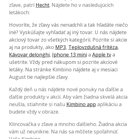
zľave, patrí
Hecht
. Nájdete ho v nasledujúcich
letákoch:
Hovoríte, že zľavy vás nenadchli a tak hľadáte niečo
iné? Vyskúšajte vyhľadať aj iný tovar. U nás nájdete
akciový tovar zo všetkých kategórií. Pozrite si akcie
aj na produkty, ako
MP3
,
Teplovzdušná frítéza
,
Kávovar delonghi
,
Iphone 13 mini
a
Apple tv
a
ušetrite. Vždy pred nákupom si pozrite akciové
letáky. Na stránke Kimbino nájdete aj v mesiaci
August tie najlepšie zľavy.
Každý deň u nás nájdete nové ponuky na ďalšie a
ďalšie produkty v akcii. Aby vám žiadna skvelá akcia
neušla, stiahnite si našu
Kimbino app
aplikáciu a
budete vždy v obraze.
Klincovačka v zľave a mnoho ďalšieho. Žiadna akcia
vám už neunikne. Na nás sa môžete spoľahnúť.
Vaše Kimbino.