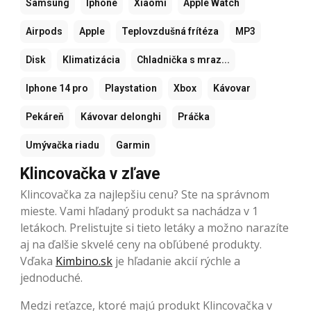
Samsung
Iphone
Xiaomi
Apple Watch
Airpods
Apple
Teplovzdušná frítéza
MP3
Disk
Klimatizácia
Chladnička s mraz...
Iphone 14 pro
Playstation
Xbox
Kávovar
Pekáreň
Kávovar delonghi
Práčka
Umývačka riadu
Garmin
Klincovačka v zľave
Klincovačka za najlepšiu cenu? Ste na správnom
mieste. Vami hľadaný produkt sa nachádza v 1
letákoch. Prelistujte si tieto letáky a možno narazíte
aj na ďalšie skvelé ceny na obľúbené produkty.
Vďaka
Kimbino.sk
je hľadanie akcií rýchle a
jednoduché.
Medzi reťazce, ktoré majú produkt Klincovačka v