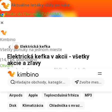
Aktuálne letáky vždy po ruke
Pridať do Chrome - ZADARMO
Kimbino
Elektrická kefka
Všetky ponuky na jednom mieste
Elektrická kefka v akcii - všetky
(14,1 tis. hodnotení)
akcie a zľavy
Otvoriť
Pre daný výraz sme nenašli žiadne výsledky.
Ďalšie obľúbené produkty
Hľadajte obchody, kategórie, produkty...
Zvoľte mesto
Samsung
Iphone
Xiaomi
Apple Watch
Airpods
Apple
Teplovzdušná frítéza
MP3
Disk
Klimatizácia
Chladnička s mraz...