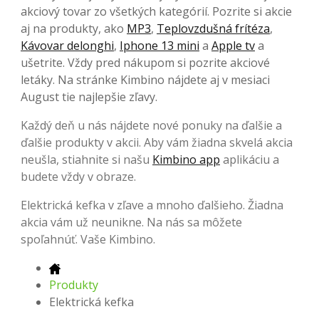
akciový tovar zo všetkých kategórií. Pozrite si akcie
aj na produkty, ako
MP3
,
Teplovzdušná frítéza
,
Kávovar delonghi
,
Iphone 13 mini
a
Apple tv
a
ušetrite. Vždy pred nákupom si pozrite akciové
letáky. Na stránke Kimbino nájdete aj v mesiaci
August tie najlepšie zľavy.
Každý deň u nás nájdete nové ponuky na ďalšie a
ďalšie produkty v akcii. Aby vám žiadna skvelá akcia
neušla, stiahnite si našu
Kimbino app
aplikáciu a
budete vždy v obraze.
Elektrická kefka v zľave a mnoho ďalšieho. Žiadna
akcia vám už neunikne. Na nás sa môžete
spoľahnúť. Vaše Kimbino.
Produkty
Elektrická kefka