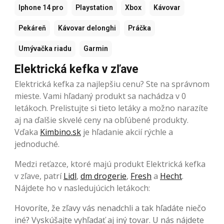
Iphone 14 pro
Playstation
Xbox
Kávovar
Pekáreň
Kávovar delonghi
Práčka
Umývačka riadu
Garmin
Elektrická kefka v zľave
Elektrická kefka za najlepšiu cenu? Ste na správnom
mieste. Vami hľadaný produkt sa nachádza v 0
letákoch. Prelistujte si tieto letáky a možno narazíte
aj na ďalšie skvelé ceny na obľúbené produkty.
Vďaka
Kimbino.sk
je hľadanie akcií rýchle a
jednoduché.
Medzi reťazce, ktoré majú produkt Elektrická kefka
v zľave, patrí
Lidl
,
dm drogerie
,
Fresh
a
Hecht
.
Nájdete ho v nasledujúcich letákoch:
Hovoríte, že zľavy vás nenadchli a tak hľadáte niečo
iné? Vyskúšajte vyhľadať aj iný tovar. U nás nájdete