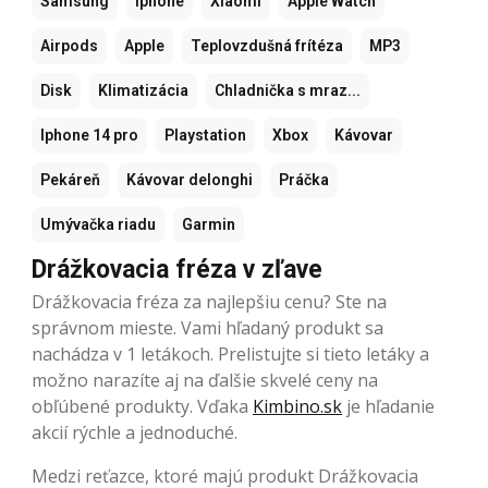
Samsung
Iphone
Xiaomi
Apple Watch
Airpods
Apple
Teplovzdušná frítéza
MP3
Disk
Klimatizácia
Chladnička s mraz...
Iphone 14 pro
Playstation
Xbox
Kávovar
Pekáreň
Kávovar delonghi
Práčka
Umývačka riadu
Garmin
Drážkovacia fréza v zľave
Drážkovacia fréza za najlepšiu cenu? Ste na
správnom mieste. Vami hľadaný produkt sa
nachádza v 1 letákoch. Prelistujte si tieto letáky a
možno narazíte aj na ďalšie skvelé ceny na
obľúbené produkty. Vďaka
Kimbino.sk
je hľadanie
akcií rýchle a jednoduché.
Medzi reťazce, ktoré majú produkt Drážkovacia