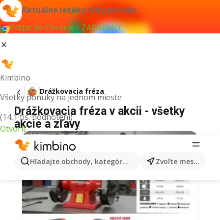
Aktuálne letáky vždy po ruke
Pridať do Chrome - ZADARMO
Kimbino
Drážkovacia fréza
Všetky ponuky na jednom mieste
Drážkovacia fréza v akcii - všetky
(14,1 tis. hodnotení)
akcie a zľavy
Otvoriť
Hľadajte obchody, kategórie, produkty...
Zvoľte mesto