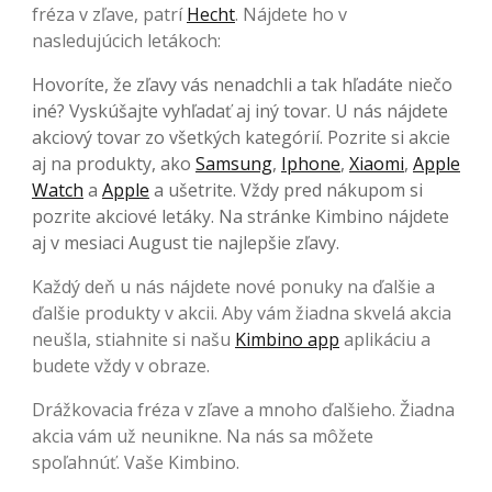
fréza v zľave, patrí
Hecht
. Nájdete ho v
nasledujúcich letákoch:
Hovoríte, že zľavy vás nenadchli a tak hľadáte niečo
iné? Vyskúšajte vyhľadať aj iný tovar. U nás nájdete
akciový tovar zo všetkých kategórií. Pozrite si akcie
aj na produkty, ako
Samsung
,
Iphone
,
Xiaomi
,
Apple
Watch
a
Apple
a ušetrite. Vždy pred nákupom si
pozrite akciové letáky. Na stránke Kimbino nájdete
aj v mesiaci August tie najlepšie zľavy.
Každý deň u nás nájdete nové ponuky na ďalšie a
ďalšie produkty v akcii. Aby vám žiadna skvelá akcia
neušla, stiahnite si našu
Kimbino app
aplikáciu a
budete vždy v obraze.
Drážkovacia fréza v zľave a mnoho ďalšieho. Žiadna
akcia vám už neunikne. Na nás sa môžete
spoľahnúť. Vaše Kimbino.