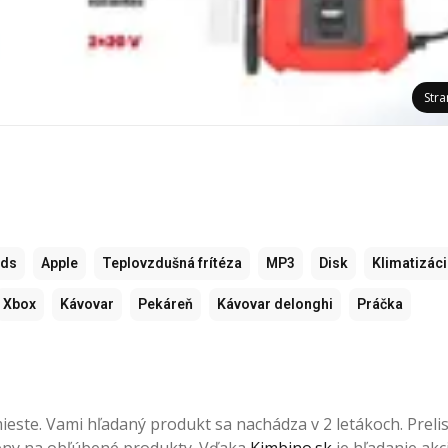
Str
ods
Apple
Teplovzdušná frítéza
MP3
Disk
Klimatizác
Xbox
Kávovar
Pekáreň
Kávovar delonghi
Práčka
este. Vami hľadaný produkt sa nachádza v 2 letákoch. Prelist