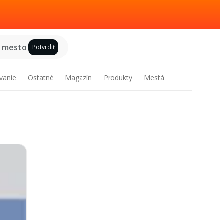
e mesto
Potvrdiť
vanie
Ostatné
Magazín
Produkty
Mestá