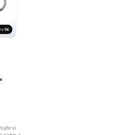
ana
56
ia
ujte si