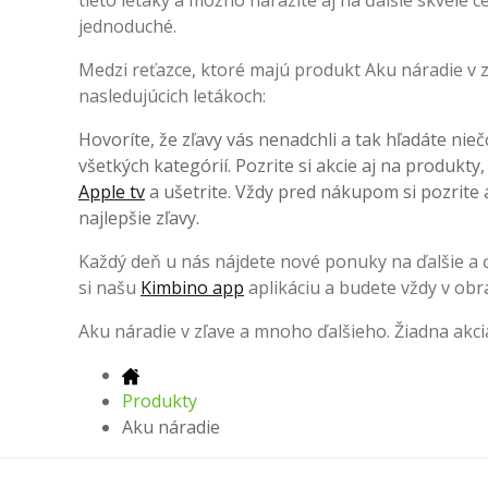
tieto letáky a možno narazíte aj na ďalšie skvelé
jednoduché.
Medzi reťazce, ktoré majú produkt Aku náradie v z
nasledujúcich letákoch:
Hovoríte, že zľavy vás nenadchli a tak hľadáte nieč
všetkých kategórií. Pozrite si akcie aj na produkty
Apple tv
a ušetrite. Vždy pred nákupom si pozrite a
najlepšie zľavy.
Každý deň u nás nájdete nové ponuky na ďalšie a ďa
si našu
Kimbino app
aplikáciu a budete vždy v obr
Aku náradie v zľave a mnoho ďalšieho. Žiadna akc
Produkty
Aku náradie