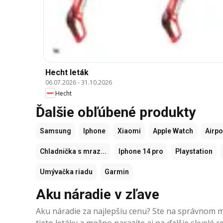
Hecht leták
06.07.2026
-
31.10.2026
Hecht
Ďalšie obľúbené produkty
Samsung
Iphone
Xiaomi
Apple Watch
Airp
Chladnička s mraz...
Iphone 14 pro
Playstation
Umývačka riadu
Garmin
Aku náradie v zľave
Aku náradie za najlepšiu cenu? Ste na správnom mi