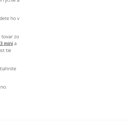
í rýchle a
jdete ho v
ý tovar zo
3 mini
a
st tie
tiahnite
ino.