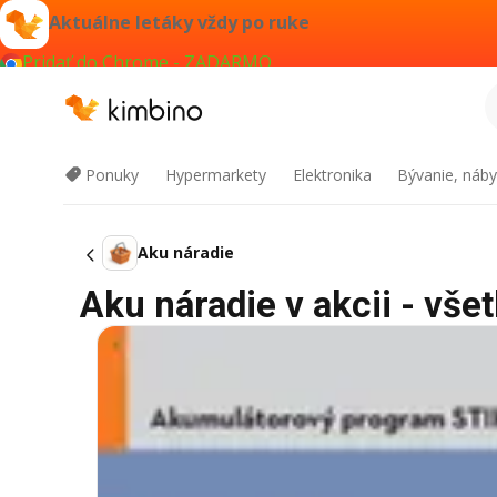
Aktuálne letáky vždy po ruke
Pridať do Chrome - ZADARMO
Ponuky
Hypermarkety
Elektronika
Bývanie, náby
Aku náradie
Aku náradie v akcii - vše