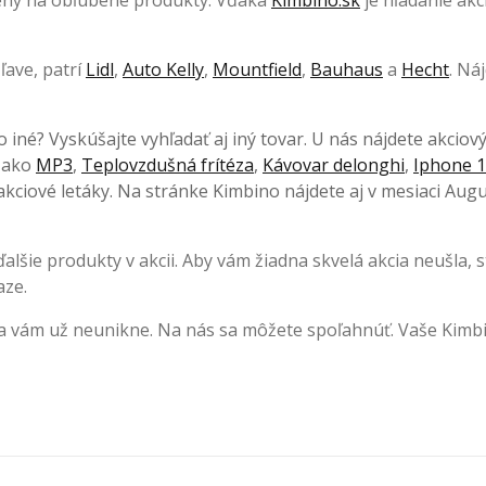
 ceny na obľúbené produkty. Vďaka
Kimbino.sk
je hľadanie akci
ľave, patrí
Lidl
,
Auto Kelly
,
Mountfield
,
Bauhaus
a
Hecht
. Ná
o iné? Vyskúšajte vyhľadať aj iný tovar. U nás nájdete akciov
, ako
MP3
,
Teplovzdušná frítéza
,
Kávovar delonghi
,
Iphone 1
kciové letáky. Na stránke Kimbino nájdete aj v mesiaci Augu
lšie produkty v akcii. Aby vám žiadna skvelá akcia neušla, s
aze.
ia vám už neunikne. Na nás sa môžete spoľahnúť. Vaše Kimb