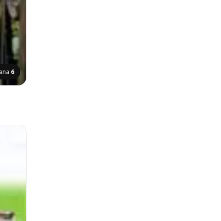
rana
6