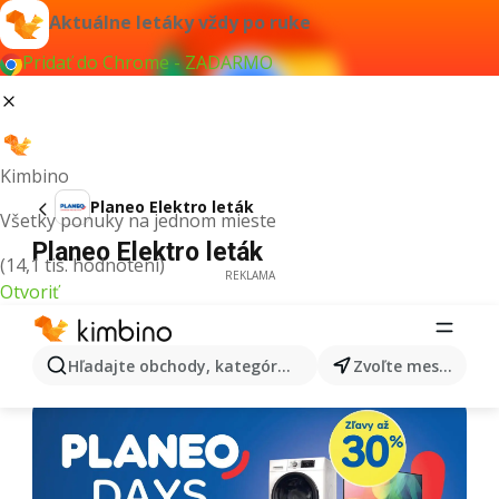
Aktuálne letáky vždy po ruke
Pridať do Chrome - ZADARMO
Kimbino
Planeo Elektro leták
Všetky ponuky na jednom mieste
Planeo Elektro leták
(14,1 tis. hodnotení)
REKLAMA
Otvoriť
Hľadajte obchody, kategórie, produkty...
Zvoľte mesto