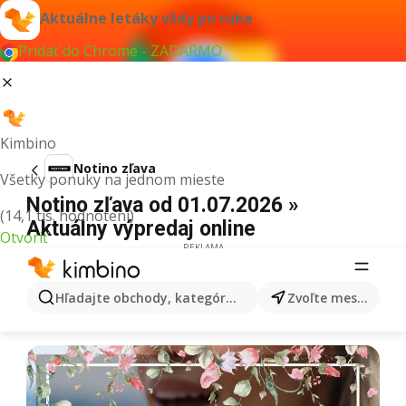
Aktuálne letáky vždy po ruke
Pridať do Chrome - ZADARMO
Kimbino
Notino zľava
Všetky ponuky na jednom mieste
Notino zľava od 01.07.2026 »
(14,1 tis. hodnotení)
Aktuálny výpredaj online
Otvoriť
REKLAMA
Hľadajte obchody, kategórie, produkty...
Zvoľte mesto