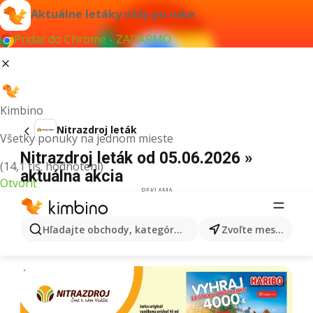
Aktuálne letáky vždy po ruke
Pridať do Chrome - ZADARMO
Kimbino
Nitrazdroj leták
Všetky ponuky na jednom mieste
Nitrazdroj leták od 05.06.2026 »
(14,1 tis. hodnotení)
aktuálna akcia
Otvoriť
REKLAMA
Hľadajte obchody, kategórie, produkty...
Zvoľte mesto