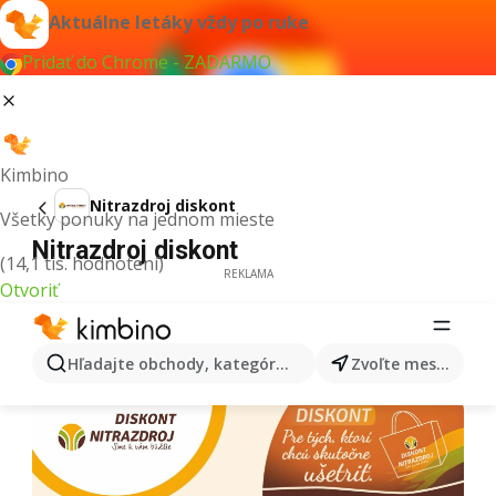
Aktuálne letáky vždy po ruke
Pridať do Chrome - ZADARMO
Kimbino
Nitrazdroj diskont
Všetky ponuky na jednom mieste
Nitrazdroj diskont
(14,1 tis. hodnotení)
REKLAMA
Otvoriť
Hľadajte obchody, kategórie, produkty...
Zvoľte mesto