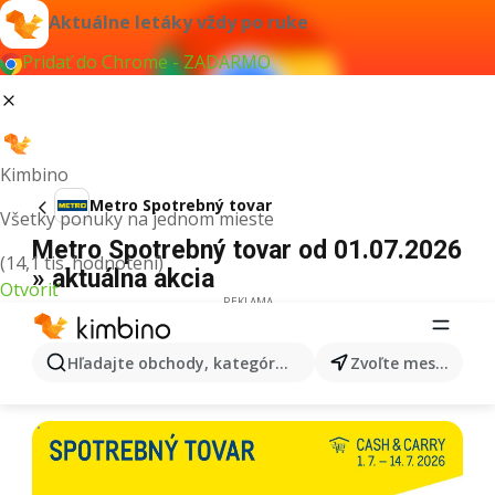
Aktuálne letáky vždy po ruke
Pridať do Chrome - ZADARMO
Kimbino
Metro Spotrebný tovar
Všetky ponuky na jednom mieste
Metro Spotrebný tovar od 01.07.2026
(14,1 tis. hodnotení)
» aktuálna akcia
Otvoriť
REKLAMA
Hľadajte obchody, kategórie, produkty...
Zvoľte mesto