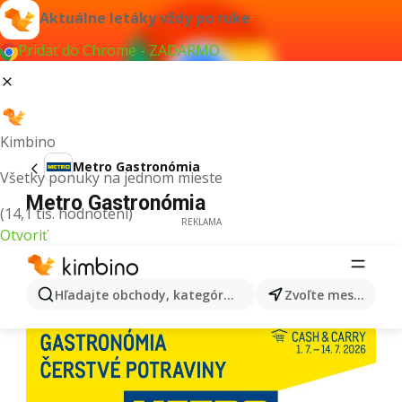
Aktuálne letáky vždy po ruke
Pridať do Chrome - ZADARMO
Kimbino
Metro Gastronómia
Všetky ponuky na jednom mieste
Metro Gastronómia
(14,1 tis. hodnotení)
REKLAMA
Otvoriť
Hľadajte obchody, kategórie, produkty...
Zvoľte mesto