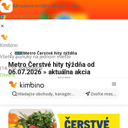
Aktuálne letáky vždy po ruke
Pridať do Chrome - ZADARMO
Kimbino
Metro Čerstvé hity týždňa
Všetky ponuky na jednom mieste
Metro Čerstvé hity týždňa od
(14,1 tis. hodnotení)
06.07.2026 » aktuálna akcia
Otvoriť
REKLAMA
Hľadajte obchody, kategórie, produkty...
Zvoľte mesto