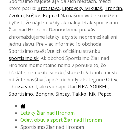
Sportisimo nájdete aj v ďalších mestách, medzi
ktoré patria:
Bratislava
,
Liptovský Mikuláš
,
Trenčín
,
Zvolen
,
Košice
,
Poprad
Na našom webe si môžete
byť istí, že nájdete vždy aktuálny leták Sportisimo
Žiar nad Hronom. Dennodenne pre vás
zhromažďujeme letáky, aby ste nepremeškali ani
jednu zľavu. Pre viac informácií o obchode
Sportisimo navštívte ich oficiálnu stránku
sportisimo.sk
. Ak obchod Sportisimo Žiar nad
Hronom momentálne nemá v ponuke to, čo
hľadáte, nemusíte si robiť starosti. V tomto meste
môžete navštíviť aj iné obchody z kategórie
Odev,
obuv a šport
, ako sú napríklad
NEW YORKER
,
Sportisimo
,
Bonprix
,
Sinsay
,
Takko
,
Kik
,
Pepco
.
Letáky Žiar nad Hronom
Odev, obuv a sport Žiar nad Hronom
Sportisimo Žiar nad Hronom