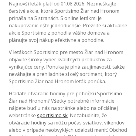
Najnovší leták platí od 01.08.2026. Nezmeškajte
čerstvé akcie, ktoré Sportisimo Žiar nad Hronom
prináša na 5 stranách. S online letákmi je
nakupovanie ešte jednoduchšie. Prezrite si aktuálne
akcie Sportisimo z pohodlia vášho domova a
plánujte svoj nákup efektívne a pohodlne.
V letákoch Sportisimo pre mesto Žiar nad Hronom
objavíte široký výber kvalitných produktov za
vynikajúce ceny. Ponuka je plná zaujímavostí, takže
neváhajte a prehliadnite si celý sortiment, ktorý
Sportisimo Žiar nad Hronom leták ponúka.
Hľadáte otváracie hodiny pre pobočku Sportisimo
Žiar nad Hronom? Všetky potrebné informácie
nájdete buď u nás na stránke alebo na oficiálnej
webstránke
sportisimo.sk
. Nezabudnite, že
otváracie hodiny sa môžu počas sviatkov, víkendov
alebo v prípade neobvyklých udalostí meniť. Obchod