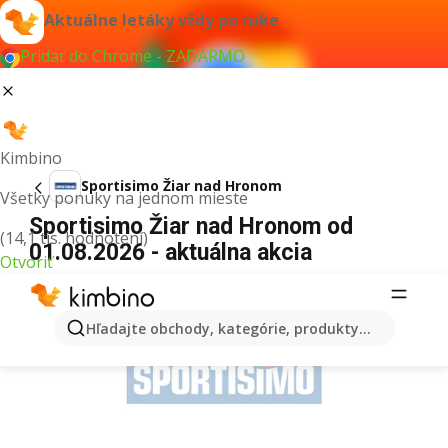
Aktuálne letáky vždy po ruke
Pridať do Chrome - ZADARMO
Kimbino
Sportisimo Žiar nad Hronom
Všetky ponuky na jednom mieste
Sportisimo Žiar nad Hronom od
(14,1 tis. hodnotení)
01.08.2026 - aktuálna akcia
Otvoriť
REKLAMA
Hľadajte obchody, kategórie, produkty...