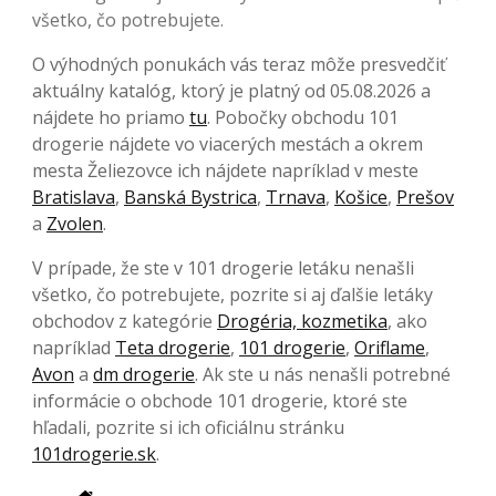
všetko, čo potrebujete.
O výhodných ponukách vás teraz môže presvedčiť
aktuálny katalóg, ktorý je platný od 05.08.2026 a
nájdete ho priamo
tu
. Pobočky obchodu 101
drogerie nájdete vo viacerých mestách a okrem
mesta Želiezovce ich nájdete napríklad v meste
Bratislava
,
Banská Bystrica
,
Trnava
,
Košice
,
Prešov
a
Zvolen
.
V prípade, že ste v 101 drogerie letáku nenašli
všetko, čo potrebujete, pozrite si aj ďalšie letáky
obchodov z kategórie
Drogéria, kozmetika
, ako
napríklad
Teta drogerie
,
101 drogerie
,
Oriflame
,
Avon
a
dm drogerie
. Ak ste u nás nenašli potrebné
informácie o obchode 101 drogerie, ktoré ste
hľadali, pozrite si ich oficiálnu stránku
101drogerie.sk
.