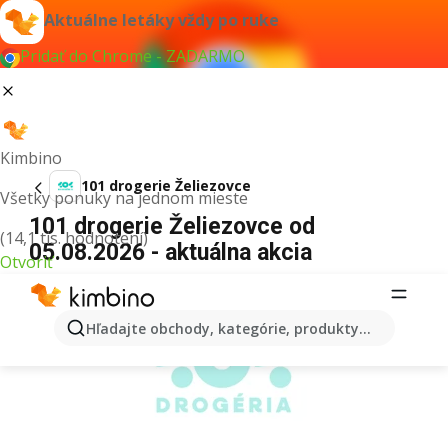
Aktuálne letáky vždy po ruke
Pridať do Chrome - ZADARMO
Kimbino
101 drogerie Želiezovce
Všetky ponuky na jednom mieste
101 drogerie Želiezovce od
(14,1 tis. hodnotení)
05.08.2026 - aktuálna akcia
Otvoriť
REKLAMA
Hľadajte obchody, kategórie, produkty...