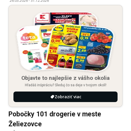
26.03.2026
-
31.12.2026
Objavte to najlepšie z vášho okolia
Hľadáš inšpiráciu? Sleduj čo sa deje v tvojom okolí!
Zobraziť viac
Pobočky 101 drogerie v meste
Želiezovce