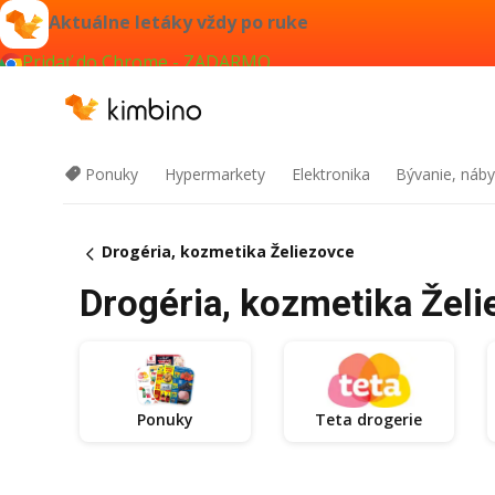
Aktuálne letáky vždy po ruke
Pridať do Chrome - ZADARMO
Ponuky
Hypermarkety
Elektronika
Bývanie, náby
Drogéria, kozmetika Želiezovce
Drogéria, kozmetika Želi
Ponuky
Teta drogerie