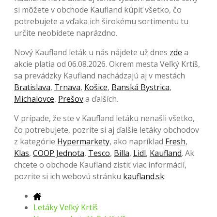
si môžete v obchode Kaufland kúpiť všetko, čo
potrebujete a vďaka ich širokému sortimentu tu
určite neobídete naprázdno.
Nový Kaufland leták u nás nájdete už dnes
zde
a
akcie platia od 06.08.2026. Okrem mesta Veľký Krtíš,
sa prevádzky Kaufland nachádzajú aj v mestách
Bratislava
,
Trnava
,
Košice
,
Banská Bystrica
,
Michalovce
,
Prešov
a ďalších.
V prípade, že ste v Kaufland letáku nenašli všetko,
čo potrebujete, pozrite si aj ďalšie letáky obchodov
z kategórie
Hypermarkety
, ako napríklad
Fresh
,
Klas
,
COOP Jednota
,
Tesco
,
Billa
,
Lidl
,
Kaufland
. Ak
chcete o obchode Kaufland zistiť viac informácií,
pozrite si ich webovú stránku
kaufland.sk
.
Letáky Veľký Krtíš