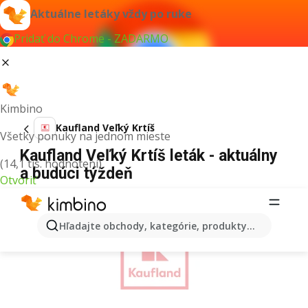
Aktuálne letáky vždy po ruke
Pridať do Chrome - ZADARMO
Kimbino
Kaufland Veľký Krtíš
Všetky ponuky na jednom mieste
Kaufland Veľký Krtíš leták - aktuálny
(14,1 tis. hodnotení)
a budúci týždeň
Otvoriť
REKLAMA
Hľadajte obchody, kategórie, produkty...