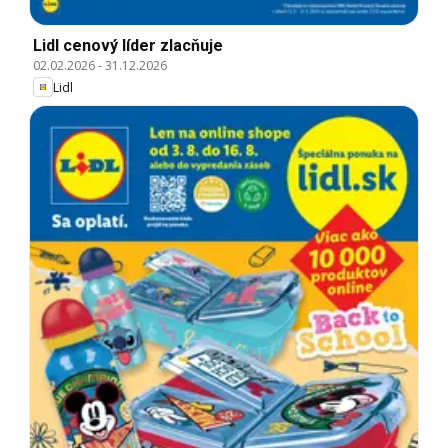
Lidl cenový líder zlacňuje
02.02.2026
-
31.12.2026
Lidl