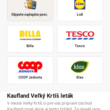
Objavte najlepšie ponuky
Lidl
Billa
Tesco
COOP Jednota
Klas
Kaufland Veľký Krtíš leták
V meste Veľký Krtíš si pre vás pripravil obchod
Kaufland nové akcie aj tento týždeň. Za skvelé ceny