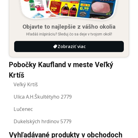
Objavte to najlepšie z vášho okolia
Hľadáš inšpiráciu? Sleduj čo sa deje v tvojom okolí!
Zobraziť viac
Pobočky Kaufland v meste Veľký
Krtíš
Veľký Krtíš
Ulica A.H.Škultétyho 2779
Lučenec
Dukelských hrdinov 5779
Vyhľadávané produkty v obchodoch