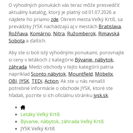
O výhodných ponukách vás teraz môže presvedčiť
aktuálny katalóg, ktorý je platný od 01.07.2026 a
nájdete ho priamo
zde
. Okrem mesta Veľký Krtíš, sa
prevádzky JYSK nachádzajú aj v mestách
Bratislava
,
Rožňava
,
Komárno
,
Nitra
,
Ružomberok
,
Rimavská
Sobota
a ďalších.
Aby ste si boli istý výhodnými ponukami, porovnajte
si ceny v letákoch z kategórie
Bývanie, nábytok,
záhrada
. Medzi obchody v tejto kategórii patria
napríklad
Sconto nábytok
,
Mountfield
,
Möbelix
,
OBI
,
JYSK
,
TEDi
,
Action
. Ak ste u nás nenašli
potrebné informácie o obchode JYSK, ktoré ste
hľadali, pozrite si ich oficiálnu stránku
jysk.sk
.
Letáky Veľký Krtíš
Bývanie, nábytok, záhrada Veľký Krtíš
JYSK Veľký Krtíš