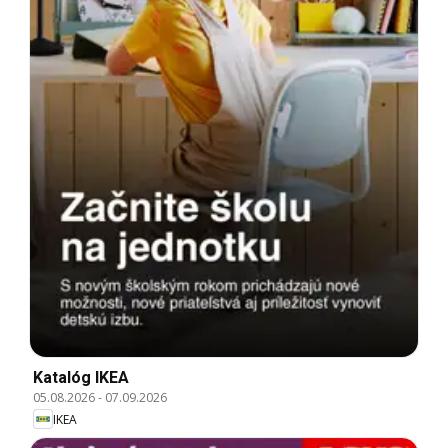
Katalóg IKEA
05.08.2026
-
07.09.2026
IKEA