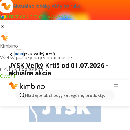
Aktuálne letáky vždy po ruke
Pridať do Chrome - ZADARMO
Kimbino
JYSK Veľký Krtíš
Všetky ponuky na jednom mieste
JYSK Veľký Krtíš od 01.07.2026 -
(14,1 tis. hodnotení)
aktuálna akcia
Otvoriť
REKLAMA
Hľadajte obchody, kategórie, produkty...