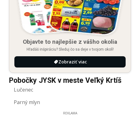
Objavte to najlepšie z vášho okolia
Hľadáš inšpiráciu? Sleduj čo sa deje v tvojom okolí!
Zobraziť viac
Pobočky JYSK v meste Veľký Krtíš
Lučenec
Parný mlyn
REKLAMA