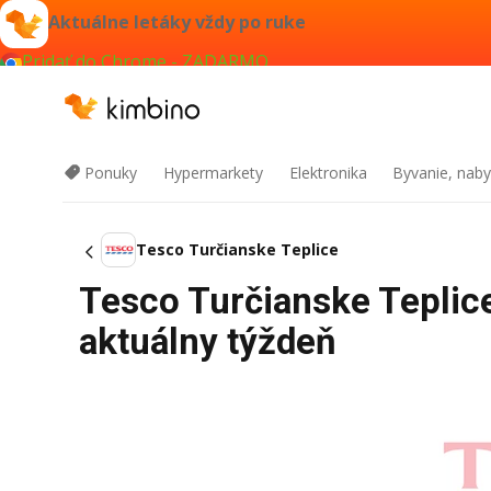
Aktuálne letáky vždy po ruke
Pridať do Chrome - ZADARMO
Ponuky
Hypermarkety
Elektronika
Byvanie, naby
Tesco Turčianske Teplice
Tesco Turčianske Teplice
aktuálny týždeň