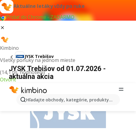
Aktuálne letáky vždy po ruke
Pridať do Chrome - ZADARMO
Kimbino
JYSK Trebišov
Všetky ponuky na jednom mieste
JYSK Trebišov od 01.07.2026 -
(14,1 tis. hodnotení)
aktuálna akcia
Otvoriť
REKLAMA
Hľadajte obchody, kategórie, produkty...