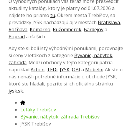
O výhodných ponukách vás teraz môže presvedčiť
aktuálny katalóg, ktorý je platný od 01.07.2026 a
nájdete ho priamo
tu
. Okrem mesta Trebišov, sa
prevádzky JYSK nachádzajú aj v mestách
Bratislava
,
Rožňava
,
Komárno
,
Ružomberok
,
Bardejov
a
Poprad
a ďalších.
Aby ste si boli istý výhodnými ponukami, porovnajte
si ceny v letákoch z kategórie
Bývanie, nábytok,
záhrada
. Medzi obchody v tejto kategórii patria
napríklad
Action
,
TEDi
,
JYSK
,
OBI
a
Möbelix
. Ak ste u
nás nenašli potrebné informácie o obchode JYSK,
ktoré ste hľadali, pozrite si ich oficiálnu stránku
jysk.sk
.
Letáky Trebišov
Bývanie, nábytok, záhrada Trebišov
JYSK Trebišov