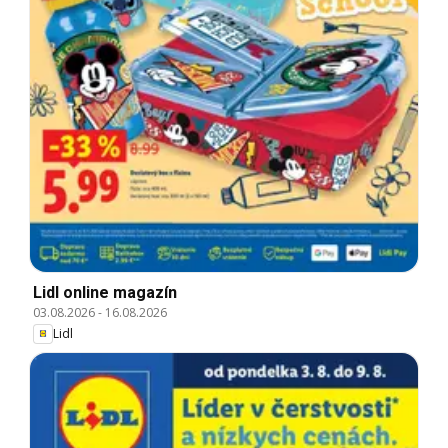
Lidl online magazín
03.08.2026
-
16.08.2026
Lidl