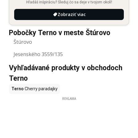
Hľadáš inšpiráciu? Sleduj čo sa deje v tvojom okolí!
Zobraziť viac
Pobočky Terno v meste Štúrovo
Štúrovo
Jesenského 3559/135
Vyhľadávané produkty v obchodoch
Terno
Terno
Cherry paradajky
REKLAMA