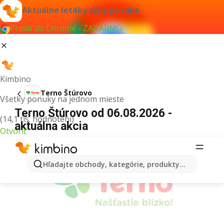
Aktuálne letáky vždy po ruke
Pridať do Chrome - ZADARMO
Kimbino
Terno Štúrovo
Všetky ponuky na jednom mieste
Terno Štúrovo od 06.08.2026 -
(14,1 tis. hodnotení)
aktuálna akcia
Otvoriť
REKLAMA
Hľadajte obchody, kategórie, produkty...