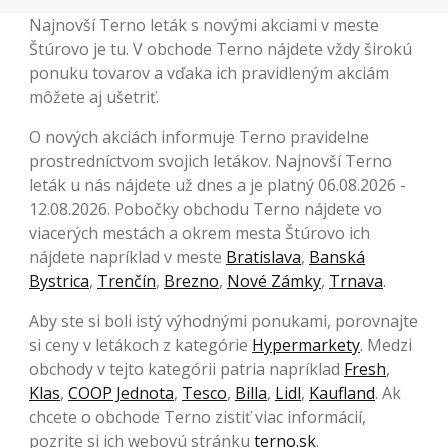
Najnovší Terno leták s novými akciami v meste
Štúrovo je tu. V obchode Terno nájdete vždy širokú
ponuku tovarov a vďaka ich pravidleným akciám
môžete aj ušetriť.
O nových akciách informuje Terno pravidelne
prostredníctvom svojich letákov. Najnovší Terno
leták u nás nájdete už dnes a je platný 06.08.2026 -
12.08.2026. Pobočky obchodu Terno nájdete vo
viacerých mestách a okrem mesta Štúrovo ich
nájdete napríklad v meste
Bratislava
,
Banská
Bystrica
,
Trenčín
,
Brezno
,
Nové Zámky
,
Trnava
.
Aby ste si boli istý výhodnými ponukami, porovnajte
si ceny v letákoch z kategórie
Hypermarkety
. Medzi
obchody v tejto kategórii patria napríklad
Fresh
,
Klas
,
COOP Jednota
,
Tesco
,
Billa
,
Lidl
,
Kaufland
. Ak
chcete o obchode Terno zistiť viac informácií,
pozrite si ich webovú stránku
terno.sk
.