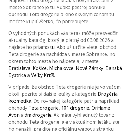
Najnovší Teta drogerie leták s novými akciami v
meste Sobrance je tu. Vďaka pestrej ponuke
obchodu Teta drogerie a jeho skvelým cenám tu
môžete kúpiť všetko, čo potrebujete.
O výhodných ponukách vás teraz môže presvedčiť
aktuálny katalóg, ktorý je platný od 03.08.2026 a
nájdete ho priamo
tu
. Ako už určite viete, obchod
Teta drogerie sa nachádza v meste Sobrance, no
okrem tohto mesta ho nájdete aj v meste
Bratislava
,
Košice
,
Michalovce
,
Nové Zámky
,
Banská
Bystrica
a
Veľký Krtíš
.
V prípade, že obchod Teta drogerie nie je vo vašom
okolí, pozrite si ďalšie letáky z kategórie
Drogéria,
kozmetika
. Do rovnakej kategórie patria napríklad
obchody
Teta drogerie
,
101 drogerie
,
Oriflame
,
Avon
a
dm drogerie
. Ak máte vyhliadnutý tovar z
obchodu Teta drogerie, ale v aktuálnom letáku ste
ho nenašli, prejdite na oficiálnu webovú stránku