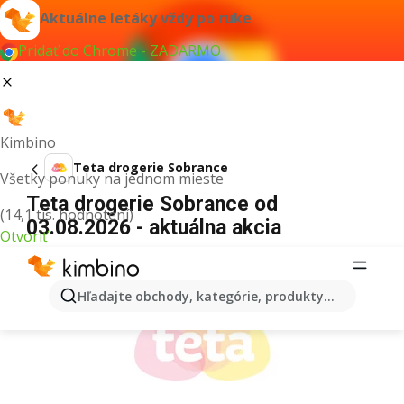
Aktuálne letáky vždy po ruke
Pridať do Chrome - ZADARMO
Kimbino
Teta drogerie Sobrance
Všetky ponuky na jednom mieste
Teta drogerie Sobrance od
(14,1 tis. hodnotení)
03.08.2026 - aktuálna akcia
Otvoriť
REKLAMA
Hľadajte obchody, kategórie, produkty...