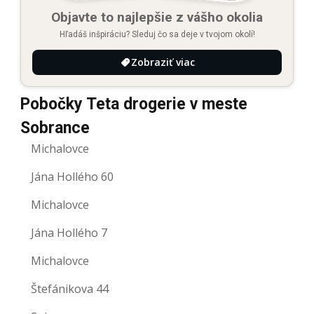
Objavte to najlepšie z vášho okolia
Hľadáš inšpiráciu? Sleduj čo sa deje v tvojom okolí!
Zobraziť viac
Pobočky Teta drogerie v meste
Sobrance
Michalovce
Jána Hollého 60
Michalovce
Jána Hollého 7
Michalovce
Štefánikova 44