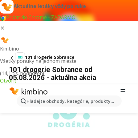
Aktuálne letáky vždy po ruke
Pridať do Chrome - ZADARMO
Kimbino
101 drogerie Sobrance
Všetky ponuky na jednom mieste
101 drogerie Sobrance od
(14,1 tis. hodnotení)
05.08.2026 - aktuálna akcia
Otvoriť
REKLAMA
Hľadajte obchody, kategórie, produkty...