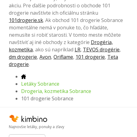
akciu. Pre ďalšie podrobnosti o obchode 101
drogerie navštívte ich oficiálnu stránku
101drogerie.sk
. Ak obchod 101 drogerie Sobrance
momentálne nemá v ponuke to, čo hľadáte,
nemusíte si robiť starosti. V tomto meste môžete
navštíviť aj iné obchody z kategórie
Drogéria,
kozmetika
, ako sú napríklad
LR
,
TEVOS drogérie
,
dm drogerie
,
Avon
,
Oriflame
,
101 drogerie
,
Teta
drogerie
.
Letáky Sobrance
Drogeria, kozmetika Sobrance
101 drogerie Sobrance
Najnovšie letáky, ponuky a zľavy