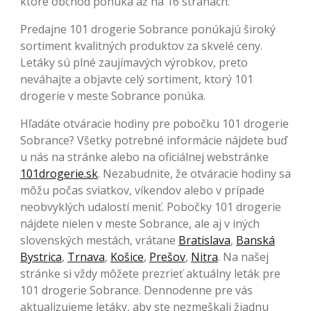
ktoré obchod ponúka až na 16 stranách.
Predajne 101 drogerie Sobrance ponúkajú široký
sortiment kvalitných produktov za skvelé ceny.
Letáky sú plné zaujímavých výrobkov, preto
neváhajte a objavte celý sortiment, ktorý 101
drogerie v meste Sobrance ponúka.
Hľadáte otváracie hodiny pre pobočku 101 drogerie
Sobrance? Všetky potrebné informácie nájdete buď
u nás na stránke alebo na oficiálnej webstránke
101drogerie.sk
. Nezabudnite, že otváracie hodiny sa
môžu počas sviatkov, víkendov alebo v prípade
neobvyklých udalostí meniť. Pobočky 101 drogerie
nájdete nielen v meste Sobrance, ale aj v iných
slovenských mestách, vrátane
Bratislava
,
Banská
Bystrica
,
Trnava
,
Košice
,
Prešov
,
Nitra
. Na našej
stránke si vždy môžete prezrieť aktuálny leták pre
101 drogerie Sobrance. Dennodenne pre vás
aktualizujeme letáky, aby ste nezmeškali žiadnu