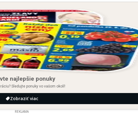
vte najlepšie ponuky
iráciu? Sledujte ponuky vo vašom okolí!
Zobraziť viac
REKLAMA