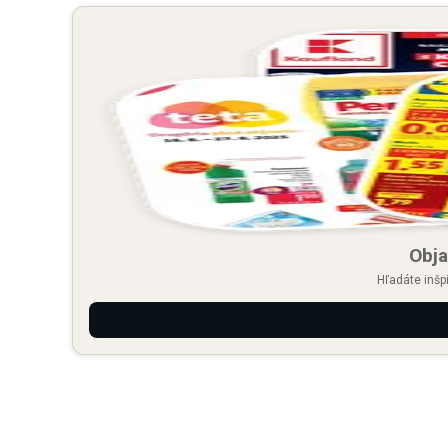
Obja
Hľadáte inšp