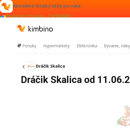
Aktuálne letáky vždy po ruke
Pridať do Chrome - ZADARMO
Ponuky
Hypermarkety
Elektronika
Bývanie, náby
Dráčik Skalica
Dráčik Skalica od 11.06.2