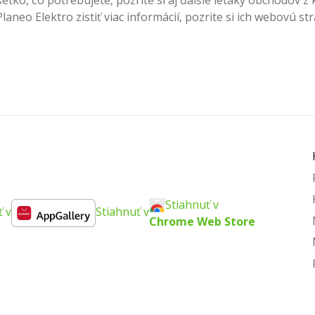
šetko, čo potrebujete, pozrite si aj ďalšie letáky obchodov z
laneo Elektro zistiť viac informácií, pozrite si ich webovú s
Stiahnuť v
ť v
Stiahnuť v
Chrome Web Store