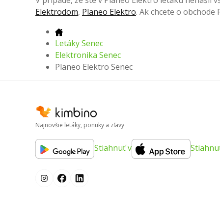
V prípade, že ste v Planeo Elektro letáku nenašli v
Elektrodom
,
Planeo Elektro
. Ak chcete o obchode P
Letáky Senec
Elektronika Senec
Planeo Elektro Senec
Najnovšie letáky, ponuky a zľavy
Stiahnuť v
Stiahnu