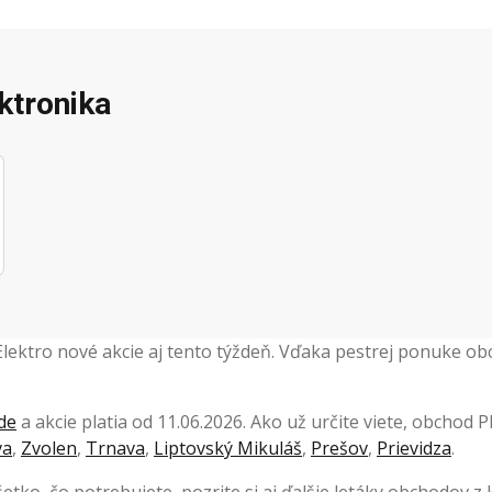
ektronika
 Elektro nové akcie aj tento týždeň. Vďaka pestrej ponuke o
de
a akcie platia od 11.06.2026. Ako už určite viete, obchod
va
,
Zvolen
,
Trnava
,
Liptovský Mikuláš
,
Prešov
,
Prievidza
.