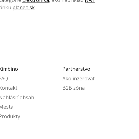
 kategórie
Elektronika
, ako napríklad
NAY
tránku
planeo.sk
.
Kimbino
Partnerstvo
FAQ
Ako inzerovať
Kontakt
B2B zóna
Nahlásiť obsah
Mestá
Produkty