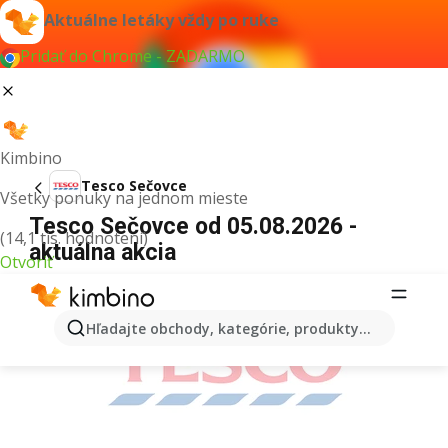
Aktuálne letáky vždy po ruke
Pridať do Chrome - ZADARMO
Kimbino
Tesco Sečovce
Všetky ponuky na jednom mieste
Tesco Sečovce od 05.08.2026 -
(14,1 tis. hodnotení)
aktuálna akcia
Otvoriť
REKLAMA
Hľadajte obchody, kategórie, produkty...