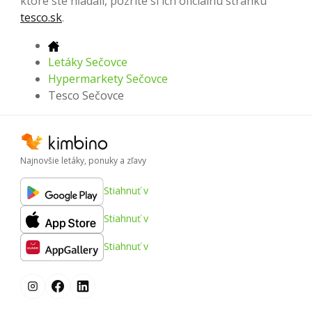
ktoré ste hľadali, pozrite si ich oficiálnu stránku
tesco.sk
.
Letáky Sečovce
Hypermarkety Sečovce
Tesco Sečovce
Najnovšie letáky, ponuky a zľavy
Stiahnuť v
Stiahnuť v
Stiahnuť v