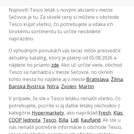
Najnovší Tesco leták s novými akciami v meste
Sečovce je tu. Za skvelé ceny si môžete v obchode
Tesco kúpiť všetko, čo potrebujete a vďaka ich
širokému sortimentu tu určite neobídete
naprázdno.
O výhodných ponukách vás teraz môže presvedčiť
aktuálny katalóg, ktorý je platný od 05.08.2026 a
nájdete ho priamo
zde
. Ako už určite viete, obchod
Tesco sa nachádza v meste Sečovce, no okrem
tohto mesta ho nájdete aj v meste
Bratislava
,
Žilina
,
Banská Bystrica
,
Nitra
,
Zvolen
,
Martin
.
V prípade, že ste v Tesco letáku nenašli všetko, čo
potrebujete, pozrite si aj ďalšie letáky obchodov z
kategórie
Hypermarkety
, ako napríklad
Fresh
,
Klas
,
COOP Jednota
,
Tesco
,
Billa
,
Lidl
,
Kaufland
. Ak ste u
nás nenašli potrebné informácie o obchode Tesco,