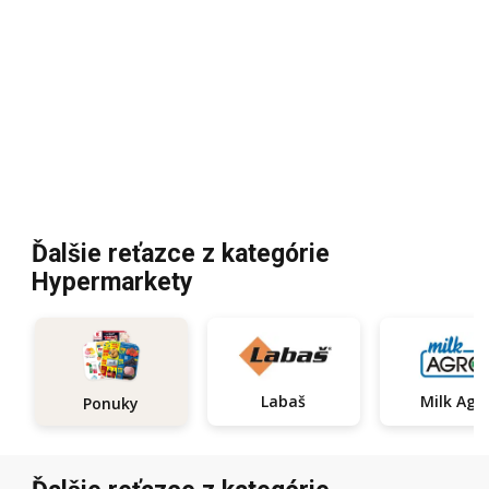
Ďalšie reťazce z kategórie
Hypermarkety
Labaš
Milk Agr
Ponuky