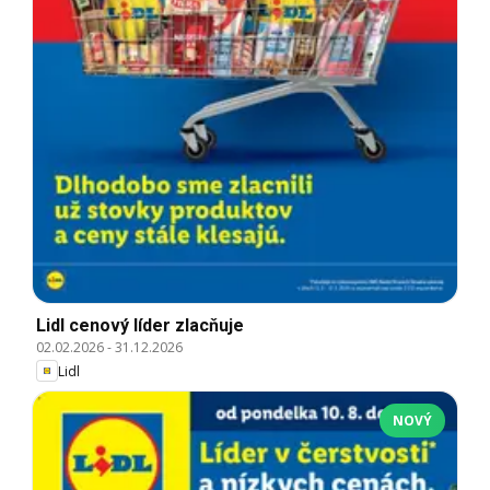
Lidl cenový líder zlacňuje
02.02.2026
-
31.12.2026
Lidl
NOVÝ