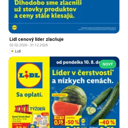
Lidl cenový líder zlacňuje
02.02.2026
-
31.12.2026
Lidl
NOVÝ