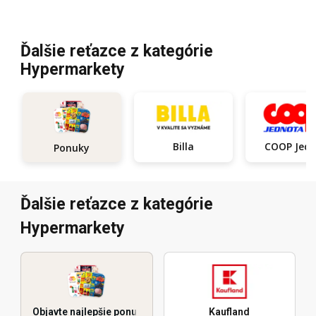
Ďalšie reťazce z kategórie
Hypermarkety
Billa
COOP Je
Ponuky
Ďalšie reťazce z kategórie
Hypermarkety
Objavte najlepšie ponuky
Kaufland