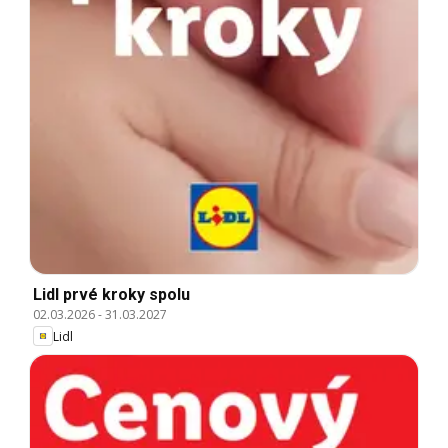
Lidl prvé kroky spolu
02.03.2026
-
31.03.2027
Lidl