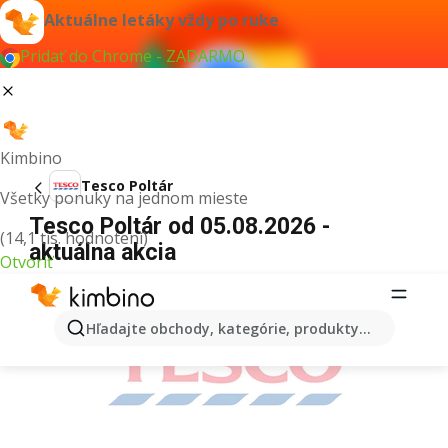
Aktuálne letáky vždy po ruke
Pridať do Chrome - ZADARMO
Kimbino
Tesco Poltár
Všetky ponuky na jednom mieste
Tesco Poltár od 05.08.2026 -
(14,1 tis. hodnotení)
aktuálna akcia
Otvoriť
REKLAMA
Hľadajte obchody, kategórie, produkty...