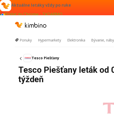
Aktuálne letáky vždy po ruke
Pridať do Chrome - ZADARMO
Ponuky
Hypermarkety
Elektronika
Bývanie, náby
Tesco Piešťany
Tesco Piešťany leták od 
týždeň