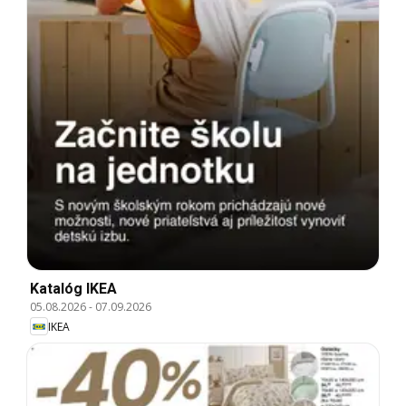
Katalóg IKEA
05.08.2026
-
07.09.2026
IKEA