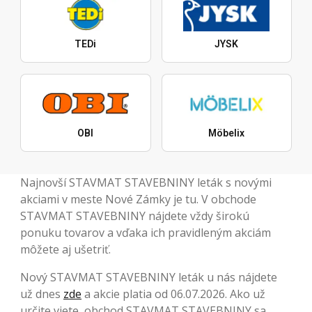
TEDi
JYSK
OBI
Möbelix
Najnovší STAVMAT STAVEBNINY leták s novými
akciami v meste Nové Zámky je tu. V obchode
STAVMAT STAVEBNINY nájdete vždy širokú
ponuku tovarov a vďaka ich pravidleným akciám
môžete aj ušetriť.
Nový STAVMAT STAVEBNINY leták u nás nájdete
už dnes
zde
a akcie platia od 06.07.2026. Ako už
určite viete, obchod STAVMAT STAVEBNINY sa