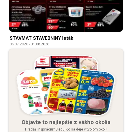
STAVMAT STAVEBNINY leták
06.07.2026
-
31.08.2026
Objavte to najlepšie z vášho okolia
Hľadáš inšpiráciu? Sleduj čo sa deje v tvojom okolí!