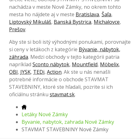
nachádza v meste Nové Zámky, no okrem tohto
mesta ho nájdete aj v meste
Bratislava
,
Šaľa
,
Liptovský Mikuláš
,
Banská Bystrica
,
Michalovce
,
Prešov
.
Aby ste si boli istý výhodnými ponukami, porovnajte
si ceny v letákoch z kategórie
Bývanie, nábytok,
záhrada
. Medzi obchody v tejto kategórii patria
napríklad
Sconto nábytok
,
Mountfield
,
Möbelix
,
OBI
,
JYSK
,
TEDi
,
Action
. Ak ste u nás nenašli
potrebné informácie o obchode STAVMAT
STAVEBNINY, ktoré ste hľadali, pozrite si ich
oficiálnu stránku
stavmat.sk
.
Letáky Nové Zámky
Byvanie, nabytok, zahrada Nové Zámky
STAVMAT STAVEBNINY Nové Zámky