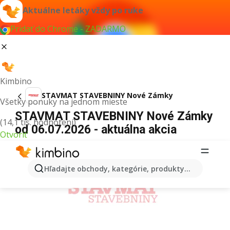
Aktuálne letáky vždy po ruke
Pridať do Chrome - ZADARMO
Kimbino
STAVMAT STAVEBNINY Nové Zámky
Všetky ponuky na jednom mieste
STAVMAT STAVEBNINY Nové Zámky
(14,1 tis. hodnotení)
od 06.07.2026 - aktuálna akcia
Otvoriť
REKLAMA
Hľadajte obchody, kategórie, produkty...