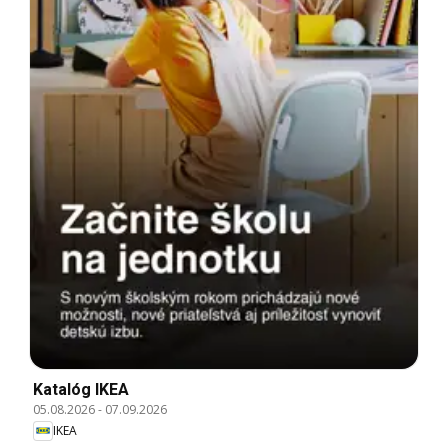
Katalóg IKEA
05.08.2026
-
07.09.2026
IKEA