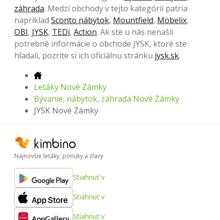
záhrada
. Medzi obchody v tejto kategórii patria
napríklad
Sconto nábytok
,
Mountfield
,
Möbelix
,
OBI
,
JYSK
,
TEDi
,
Action
. Ak ste u nás nenašli
potrebné informácie o obchode JYSK, ktoré ste
hľadali, pozrite si ich oficiálnu stránku
jysk.sk
.
Letáky Nové Zámky
Bývanie, nábytok, záhrada Nové Zámky
JYSK Nové Zámky
Najnovšie letáky, ponuky a zľavy
Stiahnuť v
Stiahnuť v
Stiahnuť v