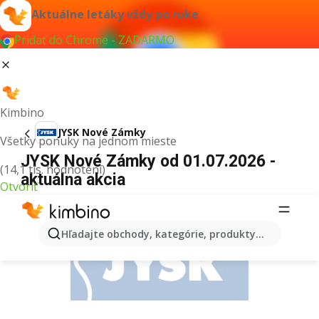
Aktuálne letáky vždy po ruke
Pridať do Chrome - ZADARMO
Kimbino
JYSK Nové Zámky
Všetky ponuky na jednom mieste
JYSK Nové Zámky od 01.07.2026 -
(14,1 tis. hodnotení)
aktuálna akcia
Otvoriť
REKLAMA
Hľadajte obchody, kategórie, produkty...