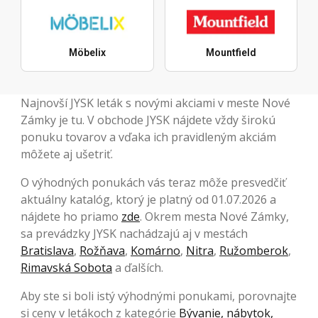
Möbelix
Mountfield
Najnovší JYSK leták s novými akciami v meste Nové
Zámky je tu. V obchode JYSK nájdete vždy širokú
ponuku tovarov a vďaka ich pravidleným akciám
môžete aj ušetriť.
O výhodných ponukách vás teraz môže presvedčiť
aktuálny katalóg, ktorý je platný od 01.07.2026 a
nájdete ho priamo
zde
. Okrem mesta Nové Zámky,
sa prevádzky JYSK nachádzajú aj v mestách
Bratislava
,
Rožňava
,
Komárno
,
Nitra
,
Ružomberok
,
Rimavská Sobota
a ďalších.
Aby ste si boli istý výhodnými ponukami, porovnajte
si ceny v letákoch z kategórie
Bývanie, nábytok,