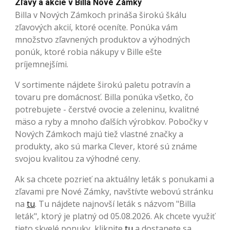
Zľavy a akcie v Billa Nové Zámky
Billa v Nových Zámkoch prináša širokú škálu
zľavových akcií, ktoré oceníte. Ponúka vám
množstvo zľavnených produktov a výhodných
ponúk, ktoré robia nákupy v Bille ešte
príjemnejšími.
V sortimente nájdete širokú paletu potravín a
tovaru pre domácnosť. Billa ponúka všetko, čo
potrebujete - čerstvé ovocie a zeleninu, kvalitné
mäso a ryby a mnoho ďalších výrobkov. Pobočky v
Nových Zámkoch majú tiež vlastné značky a
produkty, ako sú marka Clever, ktoré sú známe
svojou kvalitou za výhodné ceny.
Ak sa chcete pozrieť na aktuálny leták s ponukami a
zľavami pre Nové Zámky, navštívte webovú stránku
na
tu
. Tu nájdete najnovší leták s názvom "Billa
leták", ktorý je platný od 05.08.2026. Ak chcete využiť
tieto skvelé ponuky, kliknite
tu
a dostanete sa