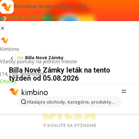
Aktuálne letáky vždy po ruke
Pridať do Chrome - ZADARMO
Kimbino
Billa Nové Zámky
Všetky ponuky na jednom mieste
Billa Nové Zámky leták na tento
(14,1 tis. hodnotení)
týždeň od 05.08.2026
Otvoriť
REKLAMA
Hľadajte obchody, kategórie, produkty...