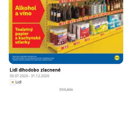
Lidl dlhodobo zlacnené
03.07.2026
-
31.12.2026
Lidl
REKLAMA