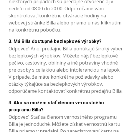
niektorých prípadoch sú predajne otvorené aj v
nedeľu od 08:00 do 20:00. Odporúčame vám
skontrolovať konkrétne otváracie hodiny na
webovej stránke Billa alebo priamo u nás kliknutím
na konkrétnu pobočku.
3. Má Billa dostupné bezlepkové výrobky?
Odpoveď: Áno, predajne Billa ponúkajú široký výber
bezlepkových výrobkov. Môžete nájsť bezlepkové
pečivo, cestoviny, obilniny a iné potraviny vhodné
pre osoby s celiakiou alebo intoleranciou na lepok.
V prípade, že máte konkrétne požiadavky alebo
otázky týkajúce sa bezlepkových výrobkov,
odporúčame kontaktovať konkrétnu predajňu Billa.
4. Ako sa môžem stať členom vernostného
programu Billa?
Odpoveď: Stať sa členom vernostného programu
Billa je jednoduché. Môžete získať vernostnú kartu
Billa priamo v predajni. Po zaregistrovaní karty na