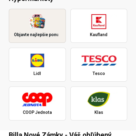
Objavte najlepšie ponuky
Kaufland
Lidl
Tesco
COOP Jednota
Klas
Billa Nové Zámky - Váš obľúbený