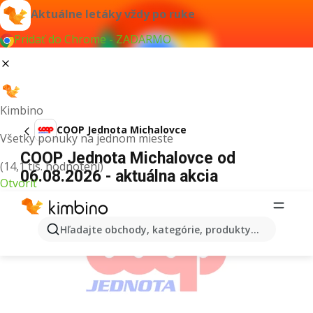
Aktuálne letáky vždy po ruke
Pridať do Chrome - ZADARMO
Kimbino
COOP Jednota Michalovce
Všetky ponuky na jednom mieste
COOP Jednota Michalovce od
(14,1 tis. hodnotení)
06.08.2026 - aktuálna akcia
Otvoriť
REKLAMA
Hľadajte obchody, kategórie, produkty...