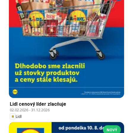
Lidl cenový líder zlacňuje
02.02.2026
-
31.12.2026
Lidl
NOVÝ