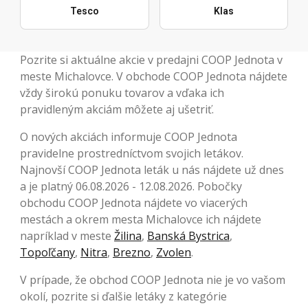
Tesco
Klas
Pozrite si aktuálne akcie v predajni COOP Jednota v
meste Michalovce. V obchode COOP Jednota nájdete
vždy širokú ponuku tovarov a vďaka ich
pravidleným akciám môžete aj ušetriť.
O nových akciách informuje COOP Jednota
pravidelne prostredníctvom svojich letákov.
Najnovší COOP Jednota leták u nás nájdete už dnes
a je platný 06.08.2026 - 12.08.2026. Pobočky
obchodu COOP Jednota nájdete vo viacerých
mestách a okrem mesta Michalovce ich nájdete
napríklad v meste
Žilina
,
Banská Bystrica
,
Topoľčany
,
Nitra
,
Brezno
,
Zvolen
.
V prípade, že obchod COOP Jednota nie je vo vašom
okolí, pozrite si ďalšie letáky z kategórie