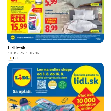
Lidl leták
10.08.2026
-
16.08.2026
Lidl