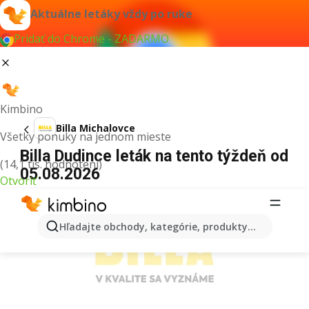
Aktuálne letáky vždy po ruke
Pridať do Chrome - ZADARMO
Kimbino
Billa Michalovce
Všetky ponuky na jednom mieste
Billa Dudince leták na tento týždeň od
(14,1 tis. hodnotení)
05.08.2026
Otvoriť
REKLAMA
Hľadajte obchody, kategórie, produkty...