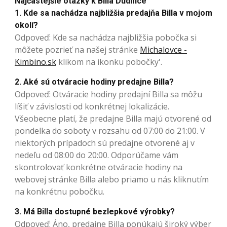
Najčastejšie otázky k Billa Dudince
1. Kde sa nachádza najbližšia predajňa Billa v mojom
okolí?
Odpoveď: Kde sa nachádza najbližšia pobočka si
môžete pozrieť na našej stránke
Michalovce -
Kimbino.sk
klikom na ikonku pobočky'.
2. Aké sú otváracie hodiny predajne Billa?
Odpoveď: Otváracie hodiny predajní Billa sa môžu
líšiť v závislosti od konkrétnej lokalizácie.
Všeobecne platí, že predajne Billa majú otvorené od
pondelka do soboty v rozsahu od 07:00 do 21:00. V
niektorých prípadoch sú predajne otvorené aj v
nedeľu od 08:00 do 20:00. Odporúčame vám
skontrolovať konkrétne otváracie hodiny na
webovej stránke Billa alebo priamo u nás kliknutím
na konkrétnu pobočku.
3. Má Billa dostupné bezlepkové výrobky?
Odpoveď: Áno, predajne Billa ponúkajú široký výber