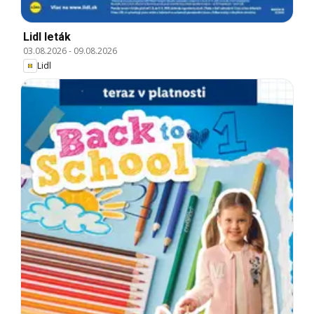
Lidl leták
03.08.2026
-
09.08.2026
Lidl