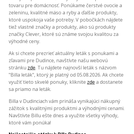
tovaru pre domácnosť. Ponúkame čerstvé ovocie a
zeleninu, kvalitné mäso a ryby a ďalšie produkty,
ktoré uspokoja vaše potreby. V pobočkách nájdete
tiež vlastné značky a produkty, ako sú produkty
značky Clever, ktoré sú známe svojou kvalitou za
výhodné ceny.
Ak si chcete prezrieť aktuálny leták s ponukami a
zľavami pre Dudince, navštívte našu webovú
stránku
zde
. Tu nájdete najnovší leták s názvom
"Billa leták", ktorý je platný od 05.08.2026. Ak chcete
využiť tieto skvelé ponuky, kliknite
zde
a dostanete
sa priamo na leták.
Billa v Dudinciach vám prináša vynikajúci nákupný
zážitok s kvalitnými produktmi a výhodnými cenami.
Navštívte Billu ešte dnes a využite všetky výhody,
ktoré vám ponúka!