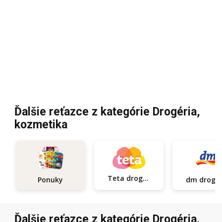
Ďalšie reťazce z kategórie Drogéria,
kozmetika
Teta drogerie
Ponuky
dm d
Ďalšie reťazce z kategórie Drogéria,