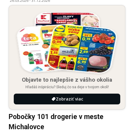
26.03.2026
-
31.12.2026
Objavte to najlepšie z vášho okolia
Hľadáš inšpiráciu? Sleduj čo sa deje v tvojom okolí!
Zobraziť viac
Pobočky 101 drogerie v meste
Michalovce