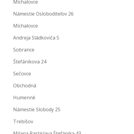
Michalovce
Námestie Osloboditeľov 26
Michalovce
Andreja Sládkoviča 5
Sobrance
Štefánikova 24
Sečovce
Obchodná
Humenné
Námestie Slobody 25
Trebišov
Milana Rastislava Štefánika 43