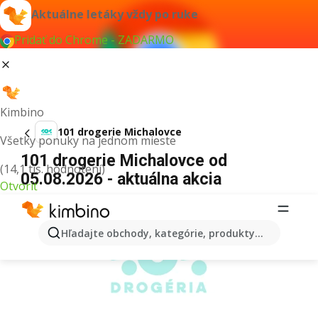
Aktuálne letáky vždy po ruke
Pridať do Chrome - ZADARMO
Kimbino
101 drogerie Michalovce
Všetky ponuky na jednom mieste
101 drogerie Michalovce od
(14,1 tis. hodnotení)
05.08.2026 - aktuálna akcia
Otvoriť
REKLAMA
Hľadajte obchody, kategórie, produkty...