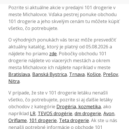
Pozrite si aktuálne akcie v predajni 101 drogerie v
meste Michalovce. Vďaka pestrej ponuke obchodu
101 drogerie a jeho skvelým cenám tu môžete kúpiť
všetko, čo potrebujete.
O výhodných ponukách vás teraz môže presvedčiť
aktuálny katalóg, ktorý je platný od 05.08.2026 a
nájdete ho priamo
zde
. Pobočky obchodu 101
drogerie nájdete vo viacerých mestách a okrem
mesta Michalovce ich nájdete napríklad v meste
Bratislava
,
Banská Bystrica
,
Trnava
,
Košice
,
Prešov
,
Nitra
.
V prípade, že ste v 101 drogerie letáku nenašli
všetko, čo potrebujete, pozrite si aj ďalšie letáky
obchodov z kategórie
Drogéria, kozmetika
, ako
napríklad
LR
,
TEVOS drogérie
,
dm drogerie
,
Avon
,
Oriflame
,
101 drogerie
,
Teta drogerie
. Ak ste u nás
nenašli potrebné informácie o obchode 101